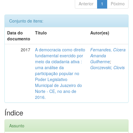
Anterior
1
Póximo
Conjunto de itens:
Data do
Título
Autor(es)
documento
2017
A democracia como direito
Fernandes, Cícera
fundamental exercido por
Amanda
meio da cidadania ativa :
Guilherme
;
uma análise da
Gorczevski, Clovis
participação popular no
Poder Legislativo
Municipal de Juazeiro do
Norte - CE, no ano de
2016.
Índice
Assunto