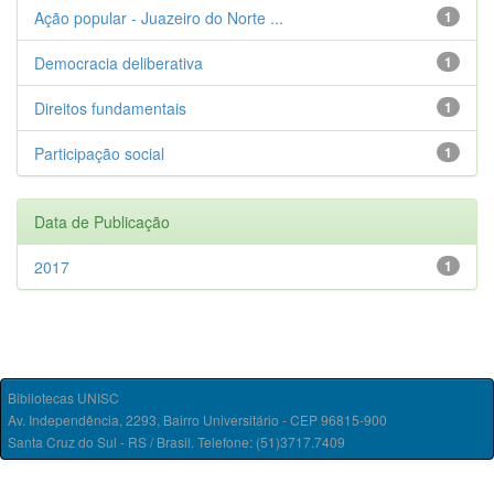
Ação popular - Juazeiro do Norte ...
1
Democracia deliberativa
1
Direitos fundamentais
1
Participação social
1
Data de Publicação
2017
1
Bibliotecas UNISC
Av. Independência, 2293, Bairro Universitário - CEP 96815-900
Santa Cruz do Sul - RS / Brasil. Telefone: (51)3717.7409