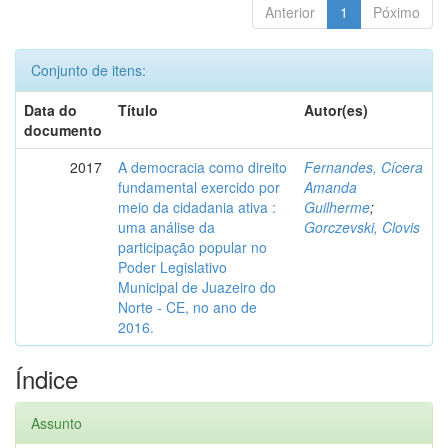
Anterior
1
Póximo
Conjunto de itens:
Data do
Título
Autor(es)
documento
2017
A democracia como direito
Fernandes, Cícera
fundamental exercido por
Amanda
meio da cidadania ativa :
Guilherme
;
uma análise da
Gorczevski, Clovis
participação popular no
Poder Legislativo
Municipal de Juazeiro do
Norte - CE, no ano de
2016.
Índice
Assunto