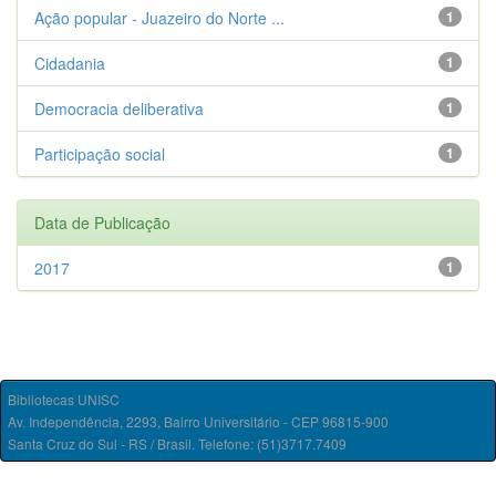
Ação popular - Juazeiro do Norte ...
1
Cidadania
1
Democracia deliberativa
1
Participação social
1
Data de Publicação
2017
1
Bibliotecas UNISC
Av. Independência, 2293, Bairro Universitário - CEP 96815-900
Santa Cruz do Sul - RS / Brasil. Telefone: (51)3717.7409