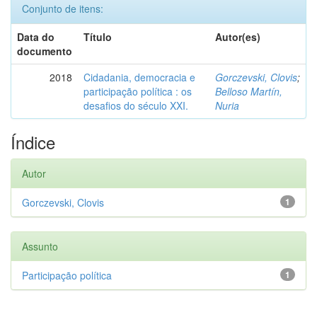
Conjunto de itens:
Data do
Título
Autor(es)
documento
2018
Cidadania, democracia e
Gorczevski, Clovis
;
participação política : os
Belloso Martín,
desafios do século XXI.
Nuria
Índice
Autor
Gorczevski, Clovis
1
Assunto
Participação política
1