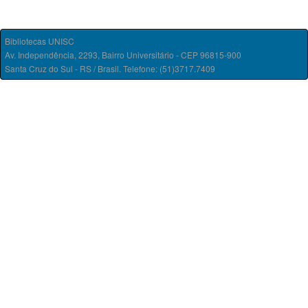
Bibliotecas UNISC
Av. Independência, 2293, Bairro Universitário - CEP 96815-900
Santa Cruz do Sul - RS / Brasil. Telefone: (51)3717.7409