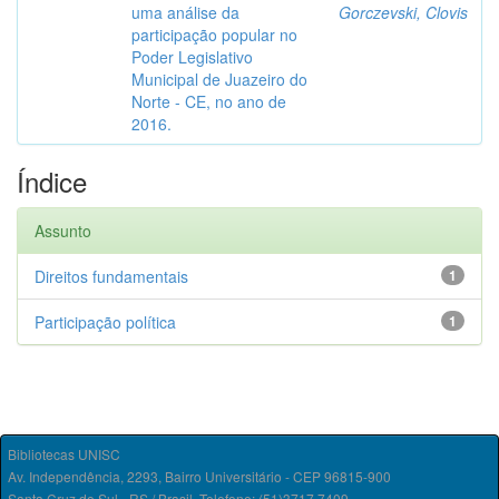
uma análise da
Gorczevski, Clovis
participação popular no
Poder Legislativo
Municipal de Juazeiro do
Norte - CE, no ano de
2016.
Índice
Assunto
Direitos fundamentais
1
Participação política
1
Bibliotecas UNISC
Av. Independência, 2293, Bairro Universitário - CEP 96815-900
Santa Cruz do Sul - RS / Brasil. Telefone: (51)3717.7409