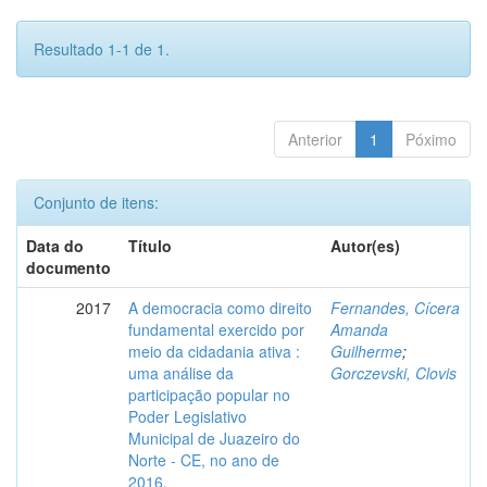
Resultado 1-1 de 1.
Anterior
1
Póximo
Conjunto de itens:
Data do
Título
Autor(es)
documento
2017
A democracia como direito
Fernandes, Cícera
fundamental exercido por
Amanda
meio da cidadania ativa :
Guilherme
;
uma análise da
Gorczevski, Clovis
participação popular no
Poder Legislativo
Municipal de Juazeiro do
Norte - CE, no ano de
2016.