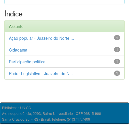
Índice
Assunto
Ação popular - Juazeiro do Norte ...
1
Cidadania
1
Participação política
1
Poder Legislativo - Juazeiro do N...
1
Bibliotecas UNISC
Av. Independência, 2293, Bairro Universitário - CEP 96815-900
Santa Cruz do Sul - RS / Brasil. Telefone: (51)3717.7409