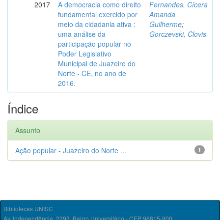
2017
A democracia como direito
Fernandes, Cícera
fundamental exercido por
Amanda
meio da cidadania ativa :
Guilherme
;
uma análise da
Gorczevski, Clovis
participação popular no
Poder Legislativo
Municipal de Juazeiro do
Norte - CE, no ano de
2016.
Índice
Assunto
Ação popular - Juazeiro do Norte ...
1
Bibliotecas UNISC
Av. Independência, 2293, Bairro Universitário - CEP 96815-900