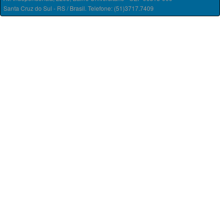
Santa Cruz do Sul - RS / Brasil. Telefone: (51)3717.7409