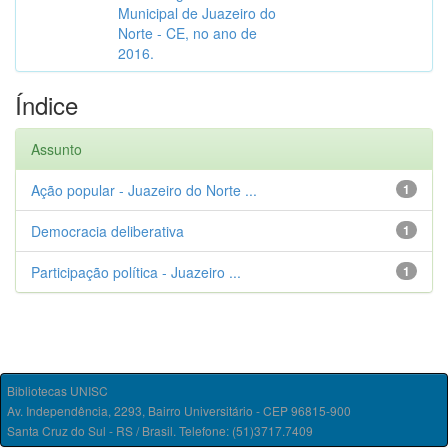
Municipal de Juazeiro do
Norte - CE, no ano de
2016.
Índice
Assunto
Ação popular - Juazeiro do Norte ...
1
Democracia deliberativa
1
Participação política - Juazeiro ...
1
Bibliotecas UNISC
Av. Independência, 2293, Bairro Universitário - CEP 96815-900
Santa Cruz do Sul - RS / Brasil. Telefone: (51)3717.7409