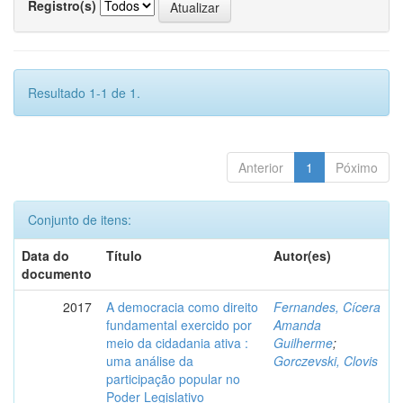
Registro(s)
Resultado 1-1 de 1.
Anterior
1
Póximo
Conjunto de itens:
Data do
Título
Autor(es)
documento
2017
A democracia como direito
Fernandes, Cícera
fundamental exercido por
Amanda
meio da cidadania ativa :
Guilherme
;
uma análise da
Gorczevski, Clovis
participação popular no
Poder Legislativo