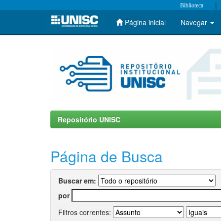
|
Biblioteca
Página inicial
Navegar
Skip
navigation
Repositório UNISC
Página de Busca
Buscar em:
por
Filtros correntes: