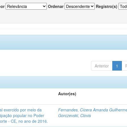
por
Ordenar
Registro(s)
Anterior
1
Autor(es)
l exercido por meio da
Fernandes, Cícera Amanda Guilherm
icipação popular no Poder
Gorczevski, Clovis
Norte - CE, no ano de 2016.