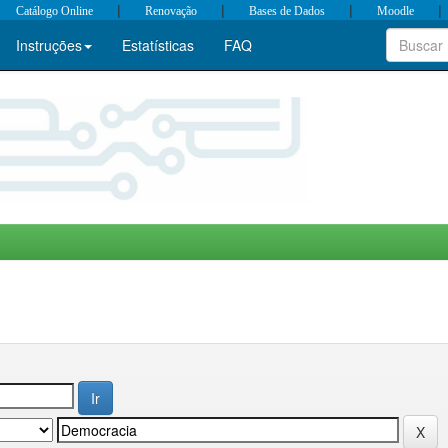
|
|
|
|
Catálogo Online
Renovação
Bases de Dados
Moodle
Instruções
Estatísticas
FAQ