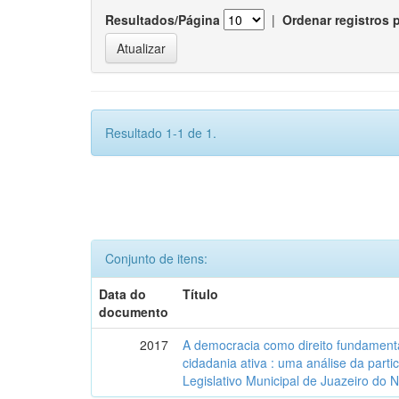
Resultados/Página
|
Ordenar registros 
Resultado 1-1 de 1.
Conjunto de itens:
Data do
Título
documento
2017
A democracia como direito fundamenta
cidadania ativa : uma análise da part
Legislativo Municipal de Juazeiro do 