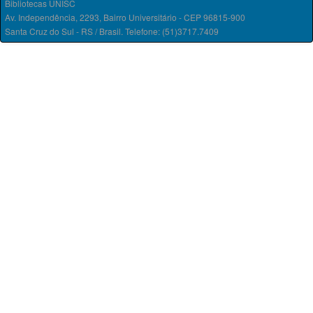
Bibliotecas UNISC
Av. Independência, 2293, Bairro Universitário - CEP 96815-900
Santa Cruz do Sul - RS / Brasil. Telefone: (51)3717.7409