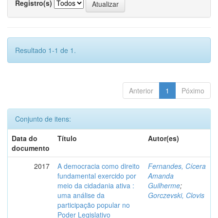
Registro(s)
Resultado 1-1 de 1.
Anterior
1
Póximo
Conjunto de itens:
Data do
Título
Autor(es)
documento
2017
A democracia como direito
Fernandes, Cícera
fundamental exercido por
Amanda
meio da cidadania ativa :
Guilherme
;
uma análise da
Gorczevski, Clovis
participação popular no
Poder Legislativo