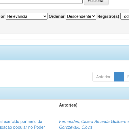
por
Ordenar
Registro(s)
Anterior
1
Autor(es)
l exercido por meio da
Fernandes, Cícera Amanda Guilherm
icipação popular no Poder
Gorczevski, Clovis