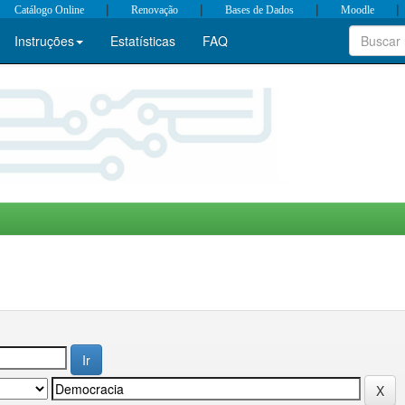
|
|
|
|
Catálogo Online
Renovação
Bases de Dados
Moodle
Instruções
Estatísticas
FAQ