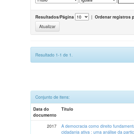
Resultados/Página
|
Ordenar registros 
Resultado 1-1 de 1.
Conjunto de itens:
Data do
Título
documento
2017
A democracia como direito fundamenta
cidadania ativa : uma análise da part