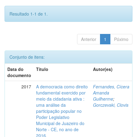
Resultado 1-1 de 1.
Anterior
1
Póximo
Conjunto de itens:
Data do
Título
Autor(es)
documento
2017
A democracia como direito
Fernandes, Cícera
fundamental exercido por
Amanda
meio da cidadania ativa :
Guilherme
;
uma análise da
Gorczevski, Clovis
participação popular no
Poder Legislativo
Municipal de Juazeiro do
Norte - CE, no ano de
2016.