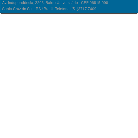
Av. Independência, 2293, Bairro Universitário - CEP 96815-900
Santa Cruz do Sul - RS / Brasil. Telefone: (51)3717.7409