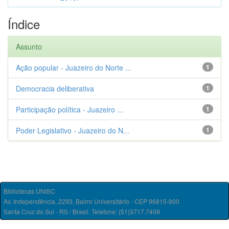
Índice
Assunto
Ação popular - Juazeiro do Norte ...
1
Democracia deliberativa
1
Participação política - Juazeiro ...
1
Poder Legislativo - Juazeiro do N...
1
Bibliotecas UNISC
Av. Independência, 2293, Bairro Universitário - CEP 96815-900
Santa Cruz do Sul - RS / Brasil. Telefone: (51)3717.7409