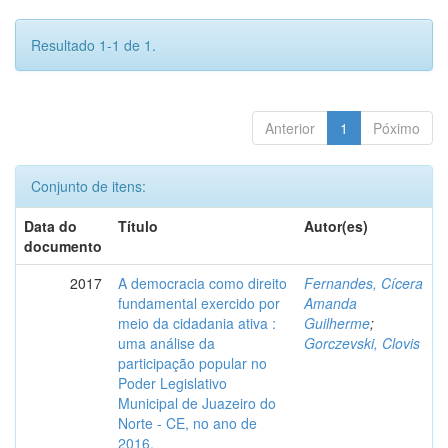
Resultado 1-1 de 1.
Anterior
1
Póximo
Conjunto de itens:
Data do
Título
Autor(es)
documento
2017
A democracia como direito
Fernandes, Cícera
fundamental exercido por
Amanda
meio da cidadania ativa :
Guilherme
;
uma análise da
Gorczevski, Clovis
participação popular no
Poder Legislativo
Municipal de Juazeiro do
Norte - CE, no ano de
2016.