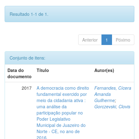
Resultado 1-1 de 1.
Anterior
1
Póximo
Conjunto de itens:
Data do
Título
Autor(es)
documento
2017
A democracia como direito
Fernandes, Cícera
fundamental exercido por
Amanda
meio da cidadania ativa :
Guilherme
;
uma análise da
Gorczevski, Clovis
participação popular no
Poder Legislativo
Municipal de Juazeiro do
Norte - CE, no ano de
2016.