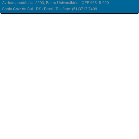
Av. Independência, 2293, Bairro Universitário - CEP 96815-900
Santa Cruz do Sul - RS / Brasil. Telefone: (51)3717.7409