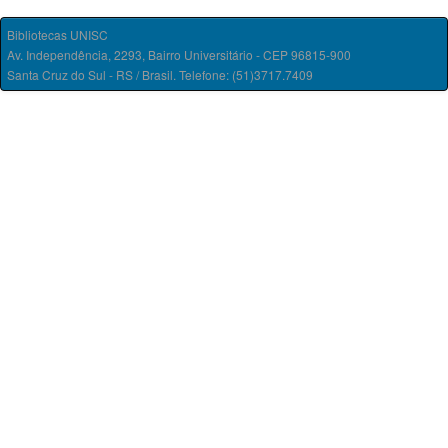
Bibliotecas UNISC
Av. Independência, 2293, Bairro Universitário - CEP 96815-900
Santa Cruz do Sul - RS / Brasil. Telefone: (51)3717.7409