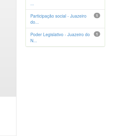
...
Participação social - Juazeiro
1
do...
Poder Legislativo - Juazeiro do
1
N...