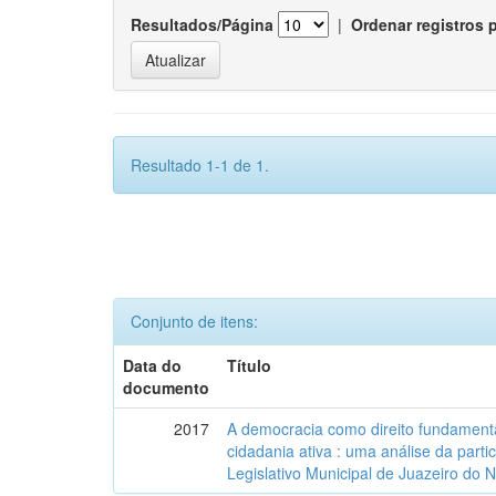
Resultados/Página
|
Ordenar registros 
Resultado 1-1 de 1.
Conjunto de itens:
Data do
Título
documento
2017
A democracia como direito fundamenta
cidadania ativa : uma análise da part
Legislativo Municipal de Juazeiro do 