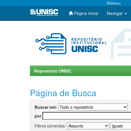
|
Biblioteca
Página inicial
Navegar
Skip
navigation
Repositório UNISC
Página de Busca
Buscar em:
por
Filtros correntes: