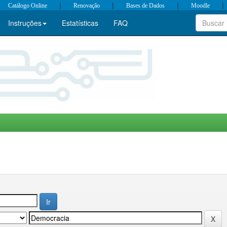
|
|
|
|
Catálogo Online
Renovação
Bases de Dados
Moodle
Instruções
Estatísticas
FAQ