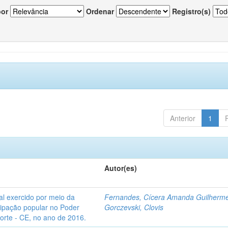
por
Ordenar
Registro(s)
Anterior
1
Autor(es)
l exercido por meio da
Fernandes, Cícera Amanda Guilherm
icipação popular no Poder
Gorczevski, Clovis
Norte - CE, no ano de 2016.