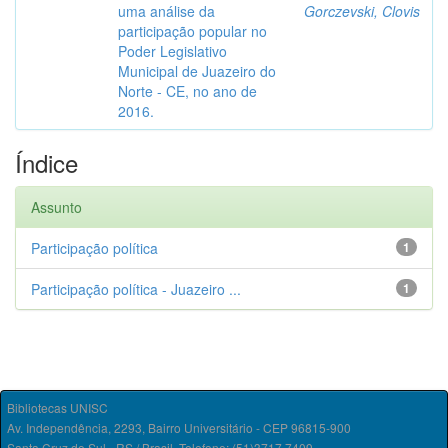
uma análise da
Gorczevski, Clovis
participação popular no
Poder Legislativo
Municipal de Juazeiro do
Norte - CE, no ano de
2016.
Índice
Assunto
Participação política
1
Participação política - Juazeiro ...
1
Bibliotecas UNISC
Av. Independência, 2293, Bairro Universitário - CEP 96815-900
Santa Cruz do Sul - RS / Brasil. Telefone: (51)3717.7409