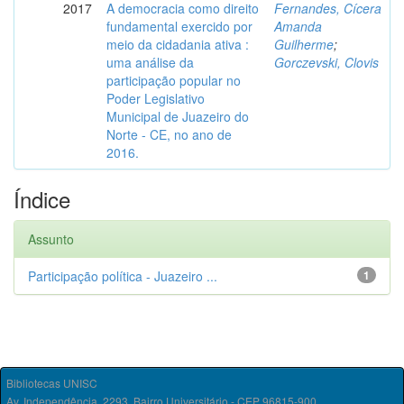
2017
A democracia como direito
Fernandes, Cícera
fundamental exercido por
Amanda
meio da cidadania ativa :
Guilherme
;
uma análise da
Gorczevski, Clovis
participação popular no
Poder Legislativo
Municipal de Juazeiro do
Norte - CE, no ano de
2016.
Índice
Assunto
Participação política - Juazeiro ...
1
Bibliotecas UNISC
Av. Independência, 2293, Bairro Universitário - CEP 96815-900