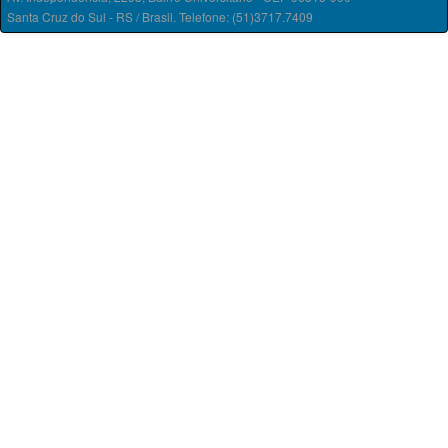
Santa Cruz do Sul - RS / Brasil. Telefone: (51)3717.7409