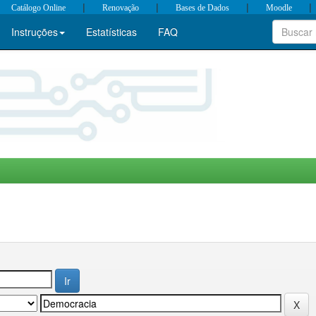
|
|
|
|
Catálogo Online
Renovação
Bases de Dados
Moodle
Instruções
Estatísticas
FAQ