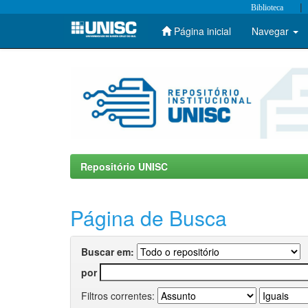
|
Biblioteca
Página inicial
Navegar
Skip
navigation
Repositório UNISC
Página de Busca
Buscar em:
por
Filtros correntes: