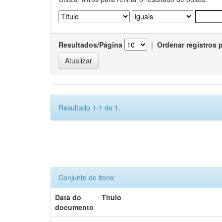
Resultados/Página
|
Ordenar registros 
Resultado 1-1 de 1.
Conjunto de itens:
Data do
Título
documento