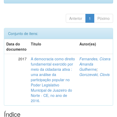
Anterior
1
Póximo
Conjunto de itens:
Data do
Título
Autor(es)
documento
2017
A democracia como direito
Fernandes, Cícera
fundamental exercido por
Amanda
meio da cidadania ativa :
Guilherme
;
uma análise da
Gorczevski, Clovis
participação popular no
Poder Legislativo
Municipal de Juazeiro do
Norte - CE, no ano de
2016.
Índice