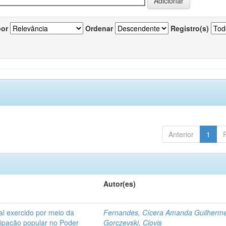
por
Ordenar
Registro(s)
Anterior
1
Autor(es)
l exercido por meio da
Fernandes, Cícera Amanda Guilherm
icipação popular no Poder
Gorczevski, Clovis