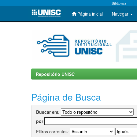
|
Biblioteca
Página inicial
Navegar
Skip
navigation
Repositório UNISC
Página de Busca
Buscar em:
por
Filtros correntes: