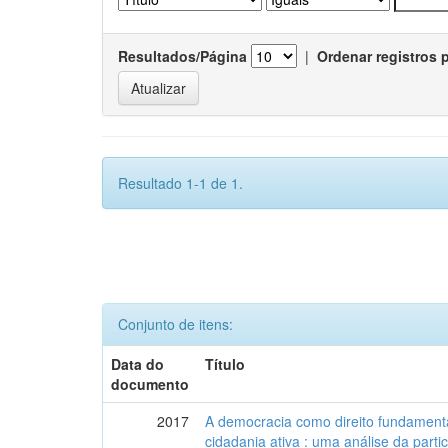
Resultados/Página
|
Ordenar registros 
Resultado 1-1 de 1.
Conjunto de itens:
Data do
Título
documento
2017
A democracia como direito fundamenta
cidadania ativa : uma análise da part