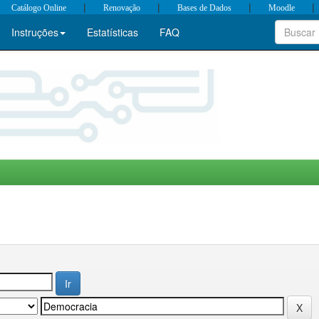
|
|
|
|
Catálogo Online
Renovação
Bases de Dados
Moodle
Instruções
Estatísticas
FAQ