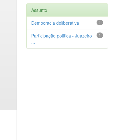
Assunto
Democracia deliberativa
1
Participação política - Juazeiro
1
...