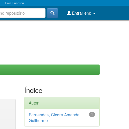
Fale Conosco
Entrar em:
Índice
Autor
Fernandes, Cícera Amanda
1
Guilherme