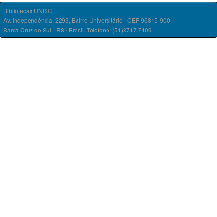
Bibliotecas UNISC
Av. Independência, 2293, Bairro Universitário - CEP 96815-900
Santa Cruz do Sul - RS / Brasil. Telefone: (51)3717.7409