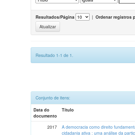
Resultados/Página
|
Ordenar registros 
Resultado 1-1 de 1.
Conjunto de itens:
Data do
Título
documento
2017
A democracia como direito fundamenta
cidadania ativa : uma análise da part