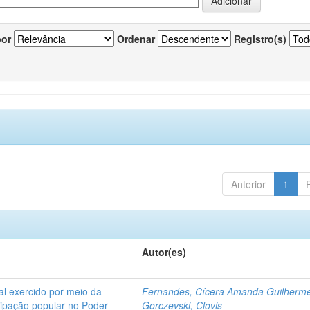
por
Ordenar
Registro(s)
Anterior
1
Autor(es)
l exercido por meio da
Fernandes, Cícera Amanda Guilherm
icipação popular no Poder
Gorczevski, Clovis