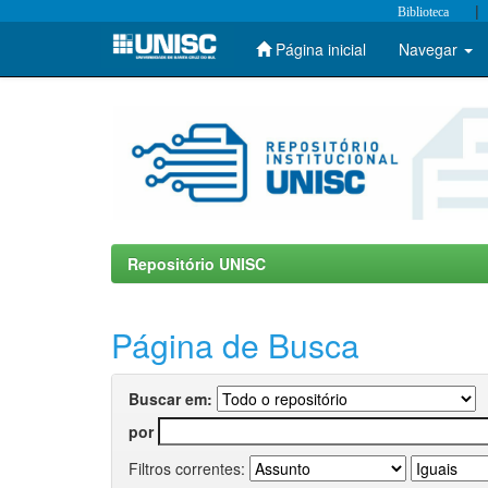
|
Biblioteca
Página inicial
Navegar
Skip
navigation
Repositório UNISC
Página de Busca
Buscar em:
por
Filtros correntes: