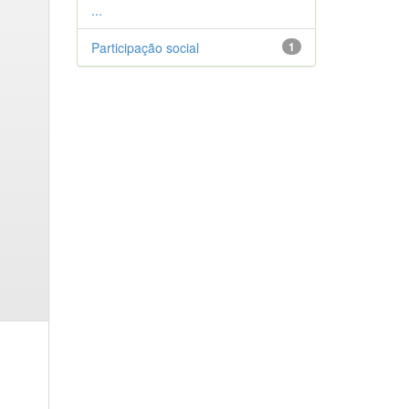
...
Participação social
1