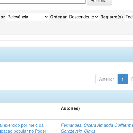
por
Ordenar
Registro(s)
Anterior
1
Autor(es)
l exercido por meio da
Fernandes, Cícera Amanda Guilherm
icipação popular no Poder
Gorczevski, Clovis