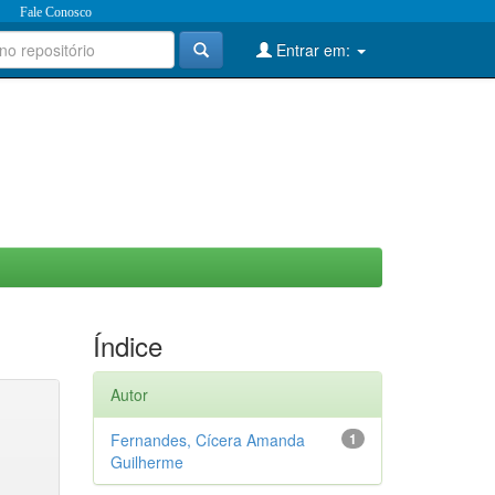
Fale Conosco
Entrar em:
Índice
Autor
Fernandes, Cícera Amanda
1
Guilherme