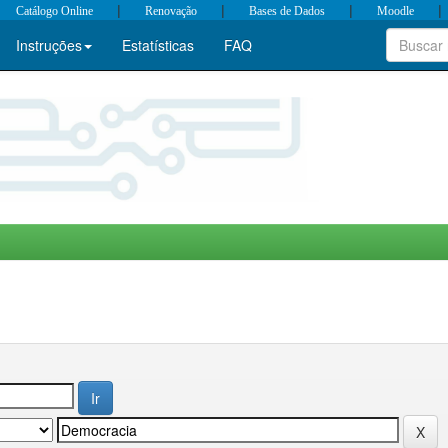
|
|
|
|
Catálogo Online
Renovação
Bases de Dados
Moodle
Instruções
Estatísticas
FAQ