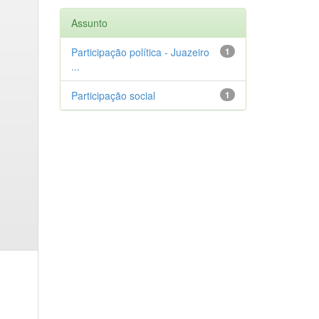
Assunto
Participação política - Juazeiro
1
...
Participação social
1