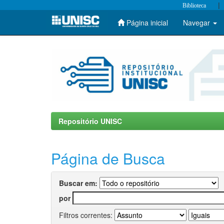
|
Biblioteca
Página inicial
Navegar
Skip
navigation
Repositório UNISC
Página de Busca
Buscar em:
por
Filtros correntes: