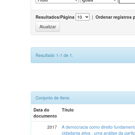
Resultados/Página
|
Ordenar registros 
Resultado 1-1 de 1.
Conjunto de itens:
Data do
Título
documento
2017
A democracia como direito fundamenta
cidadania ativa : uma análise da part