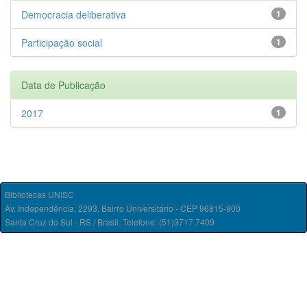
Democracia deliberativa
1
Participação social
1
Data de Publicação
2017
1
Bibliotecas UNISC
Av. Independência, 2293, Bairro Universitário - CEP 96815-900
Santa Cruz do Sul - RS / Brasil. Telefone: (51)3717.7409