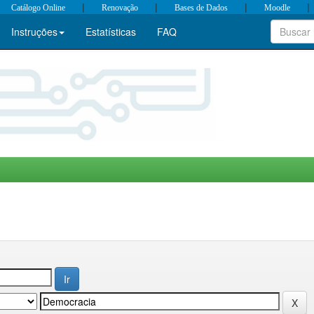
|
|
|
|
Catálogo Online
Renovação
Bases de Dados
Moodle
Instruções
Estatísticas
FAQ