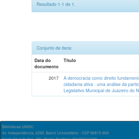
Resultado 1-1 de 1.
Conjunto de itens:
Data do
Título
documento
2017
A democracia como direito fundamenta
cidadania ativa : uma análise da part
Legislativo Municipal de Juazeiro do 
Bibliotecas UNISC
Av. Independência, 2293, Bairro Universitário - CEP 96815-900
Santa Cruz do Sul - RS / Brasil. Telefone: (51)3717.7409