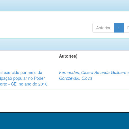
Anterior
1
Autor(es)
l exercido por meio da
Fernandes, Cícera Amanda Guilherm
icipação popular no Poder
Gorczevski, Clovis
Norte - CE, no ano de 2016.