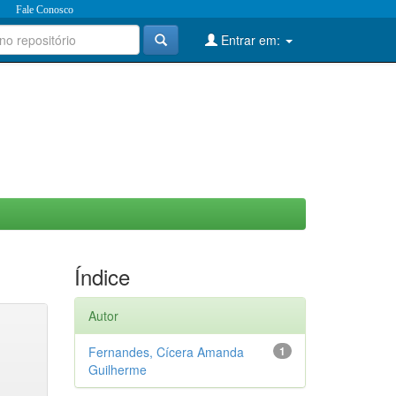
Fale Conosco
Entrar em:
Índice
Autor
Fernandes, Cícera Amanda
1
Guilherme