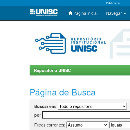
|
Biblioteca
Página inicial
Navegar
Skip
navigation
Repositório UNISC
Página de Busca
Buscar em:
por
Filtros correntes: