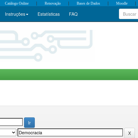
|
|
|
|
Catálogo Online
Renovação
Bases de Dados
Moodle
Instruções
Estatísticas
FAQ