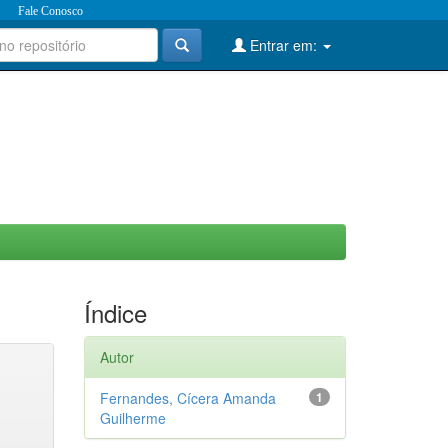
Fale Conosco
Entrar em:
Índice
Autor
Fernandes, Cícera Amanda
1
Guilherme