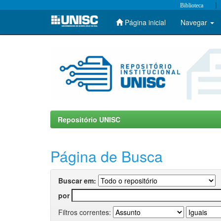
|
Biblioteca
Página inicial
Navegar
Skip
navigation
Repositório UNISC
Página de Busca
Buscar em:
por
Filtros correntes: