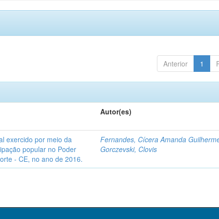
Anterior
1
Autor(es)
l exercido por meio da
Fernandes, Cícera Amanda Guilherm
icipação popular no Poder
Gorczevski, Clovis
Norte - CE, no ano de 2016.