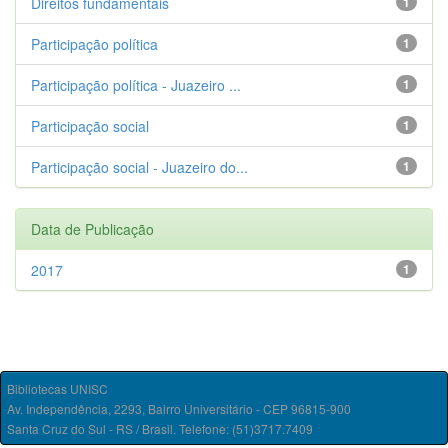
Direitos fundamentais
1
Participação política
1
Participação política - Juazeiro ...
1
Participação social
1
Participação social - Juazeiro do...
1
Data de Publicação
2017
1
Bibliotecas UNISC
Av. Independência, 2293, Bairro Universitário - CEP 96815-900
Santa Cruz do Sul - RS / Brasil. Telefone: (51)3717.7409