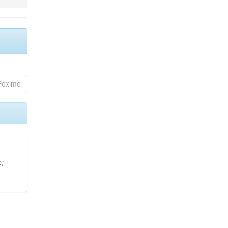
Póximo
e
;