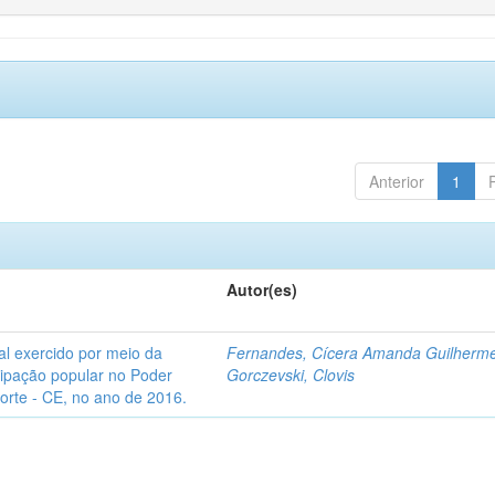
Anterior
1
Autor(es)
l exercido por meio da
Fernandes, Cícera Amanda Guilherm
icipação popular no Poder
Gorczevski, Clovis
Norte - CE, no ano de 2016.