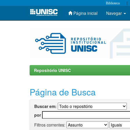
|
Biblioteca
Página inicial
Navegar
Skip
navigation
Repositório UNISC
Página de Busca
Buscar em:
por
Filtros correntes: