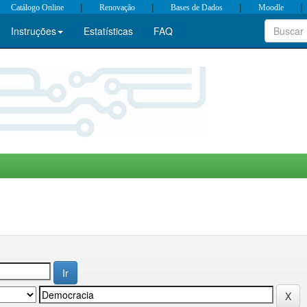
|
|
|
|
Catálogo Online
Renovação
Bases de Dados
Moodle
Instruções
Estatísticas
FAQ