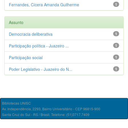
Fernandes, Cícera Amanda Guilherme
1
Assunto
Democracia deliberativa
1
Participação política - Juazeiro ...
1
Participação social
1
Poder Legislativo - Juazeiro do N...
1
Bibliotecas UNISC
Av. Independência, 2293, Bairro Universitário - CEP 96815-900
Santa Cruz do Sul - RS / Brasil. Telefone: (51)3717.7409