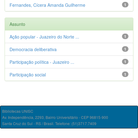
Fernandes, Cícera Amanda Guilherme
1
Assunto
Ação popular - Juazeiro do Norte ...
1
Democracia deliberativa
1
Participação política - Juazeiro ...
1
Participação social
1
Bibliotecas UNISC
Av. Independência, 2293, Bairro Universitário - CEP 96815-900
Santa Cruz do Sul - RS / Brasil. Telefone: (51)3717.7409