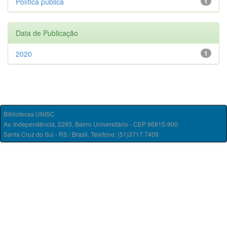
Política pública
1
Data de Publicação
2020
1
Bibliotecas UNISC
Av. Independência, 2293, Bairro Universitário - CEP 96815-900
Santa Cruz do Sul - RS / Brasil. Telefone: (51)3717.7409