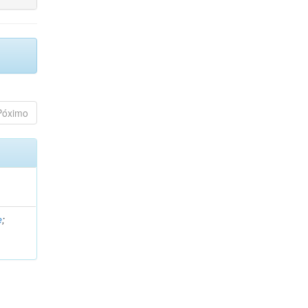
Póximo
e
;