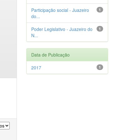
Participação social - Juazeiro
1
do...
Poder Legislativo - Juazeiro do
1
N...
Data de Publicação
2017
1