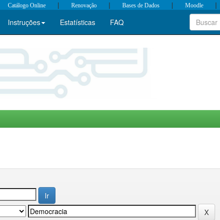
|
|
|
|
Catálogo Online
Renovação
Bases de Dados
Moodle
Instruções
Estatísticas
FAQ