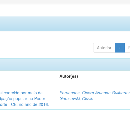
Anterior
1
Autor(es)
l exercido por meio da
Fernandes, Cícera Amanda Guilherm
icipação popular no Poder
Gorczevski, Clovis
Norte - CE, no ano de 2016.