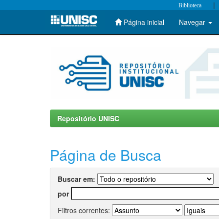
|
Biblioteca
Página inicial
Navegar
Skip
navigation
Repositório UNISC
Página de Busca
Buscar em:
por
Filtros correntes: