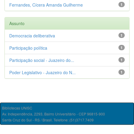
Fernandes, Cícera Amanda Guilherme
1
Assunto
Democracia deliberativa
1
Participação política
1
Participação social - Juazeiro do...
1
Poder Legislativo - Juazeiro do N...
1
Bibliotecas UNISC
Av. Independência, 2293, Bairro Universitário - CEP 96815-900
Santa Cruz do Sul - RS / Brasil. Telefone: (51)3717.7409