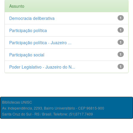
Assunto
Democracia deliberativa
1
Participação política
1
Participação política - Juazeiro ...
1
Participação social
1
Poder Legislativo - Juazeiro do N...
1
Bibliotecas UNISC
Av. Independência, 2293, Bairro Universitário - CEP 96815-900
Santa Cruz do Sul - RS / Brasil. Telefone: (51)3717.7409