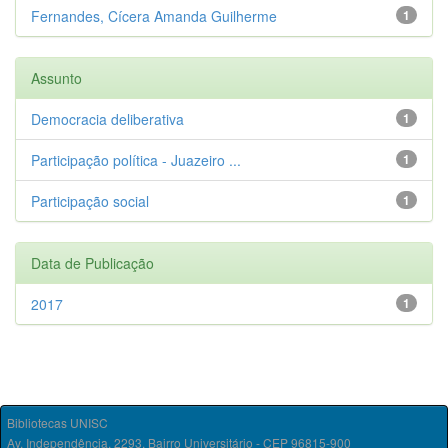
Fernandes, Cícera Amanda Guilherme
1
Assunto
Democracia deliberativa
1
Participação política - Juazeiro ...
1
Participação social
1
Data de Publicação
2017
1
Bibliotecas UNISC
Av. Independência, 2293, Bairro Universitário - CEP 96815-900