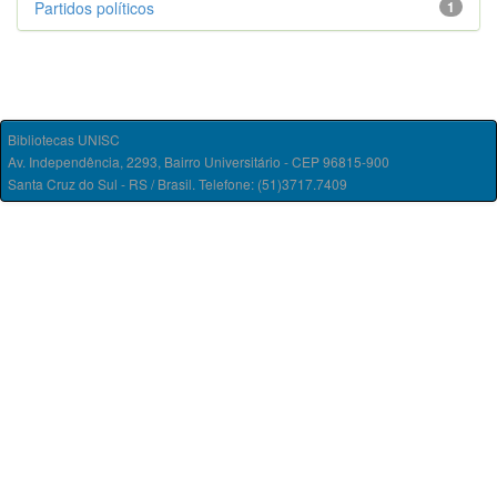
Partidos políticos
1
Bibliotecas UNISC
Av. Independência, 2293, Bairro Universitário - CEP 96815-900
Santa Cruz do Sul - RS / Brasil. Telefone: (51)3717.7409