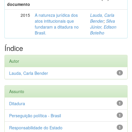
documento
2015
A natureza jurídica dos
Lauda, Carla
atos intitucionais que
Bender
;
Silva
fundaram a ditadura no
Júnior, Edison
Brasil.
Botelho
Índice
Autor
Lauda, Carla Bender
1
Assunto
Ditadura
1
Perseguição política - Brasil
1
Responsabilidade do Estado
1