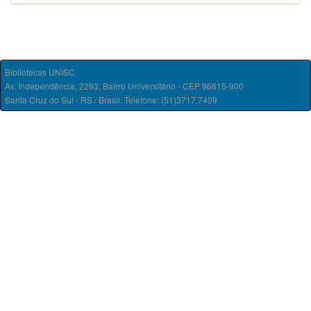
Bibliotecas UNISC
Av. Independência, 2293, Bairro Universitário - CEP 96815-900
Santa Cruz do Sul - RS / Brasil. Telefone: (51)3717.7409