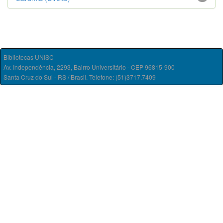
Bibliotecas UNISC
Av. Independência, 2293, Bairro Universitário - CEP 96815-900
Santa Cruz do Sul - RS / Brasil. Telefone: (51)3717.7409