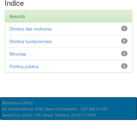
Índice
Assunto
Direitos das mulheres
1
Direitos fundamentais
1
Minorias
1
Política pública
1
Bibliotecas UNISC
Av. Independência, 2293, Bairro Universitário - CEP 96815-900
Santa Cruz do Sul - RS / Brasil. Telefone: (51)3717.7409