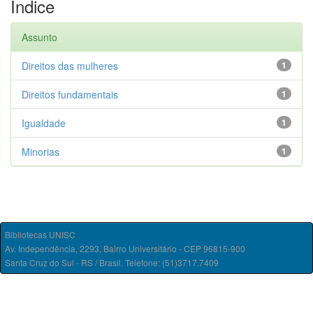
Índice
Assunto
Direitos das mulheres
1
Direitos fundamentais
1
Igualdade
1
Minorias
1
Bibliotecas UNISC
Av. Independência, 2293, Bairro Universitário - CEP 96815-900
Santa Cruz do Sul - RS / Brasil. Telefone: (51)3717.7409