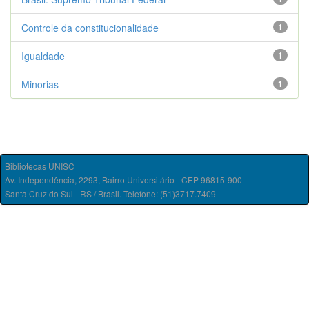
Controle da constitucionalidade
1
Igualdade
1
Minorias
1
Bibliotecas UNISC
Av. Independência, 2293, Bairro Universitário - CEP 96815-900
Santa Cruz do Sul - RS / Brasil. Telefone: (51)3717.7409