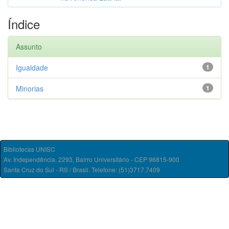
Índice
Assunto
Igualdade
1
Minorias
1
Bibliotecas UNISC
Av. Independência, 2293, Bairro Universitário - CEP 96815-900
Santa Cruz do Sul - RS / Brasil. Telefone: (51)3717.7409