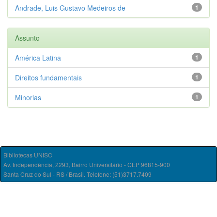
Andrade, Luis Gustavo Medeiros de
1
Assunto
América Latina
1
Direitos fundamentais
1
Minorias
1
Bibliotecas UNISC
Av. Independência, 2293, Bairro Universitário - CEP 96815-900
Santa Cruz do Sul - RS / Brasil. Telefone: (51)3717.7409