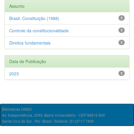
Assunto
Brasil. Constituição (1988)
1
Controle da constitucionalidade
1
Direitos fundamentais
1
Data de Publicação
2023
1
Bibliotecas UNISC
Av. Independência, 2293, Bairro Universitário - CEP 96815-900
Santa Cruz do Sul - RS / Brasil. Telefone: (51)3717.7409