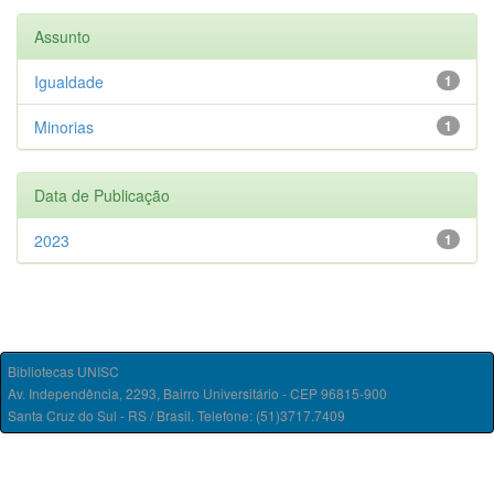
Assunto
Igualdade
1
Minorias
1
Data de Publicação
2023
1
Bibliotecas UNISC
Av. Independência, 2293, Bairro Universitário - CEP 96815-900
Santa Cruz do Sul - RS / Brasil. Telefone: (51)3717.7409