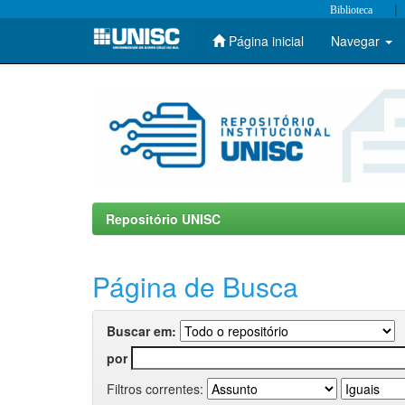
|
Biblioteca
Página inicial
Navegar
Skip
navigation
Repositório UNISC
Página de Busca
Buscar em:
por
Filtros correntes: