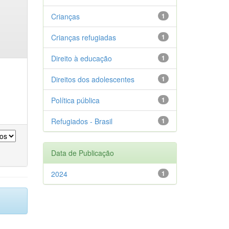
Crianças
1
Crianças refugiadas
1
Direito à educação
1
Direitos dos adolescentes
1
Política pública
1
Refugiados - Brasil
1
Data de Publicação
2024
1