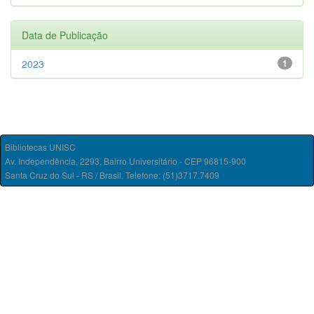
Data de Publicação
2023
1
Bibliotecas UNISC
Av. Independência, 2293, Bairro Universitário - CEP 96815-900
Santa Cruz do Sul - RS / Brasil. Telefone: (51)3717.7409