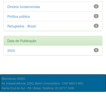
Direitos fundamentais
1
Política pública
1
Refugiados - Brasil
1
Data de Publicação
2024
1
Bibliotecas UNISC
Av. Independência, 2293, Bairro Universitário - CEP 96815-900
Santa Cruz do Sul - RS / Brasil. Telefone: (51)3717.7409