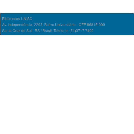
Bibliotecas UNISC
Av. Independência, 2293, Bairro Universitário - CEP 96815-900
Santa Cruz do Sul - RS / Brasil. Telefone: (51)3717.7409