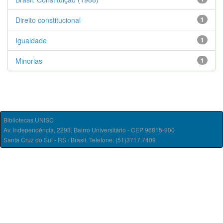
Direito constitucional
1
Igualdade
1
Minorias
1
Bibliotecas UNISC
Av. Independência, 2293, Bairro Universitário - CEP 96815-900
Santa Cruz do Sul - RS / Brasil. Telefone: (51)3717.7409